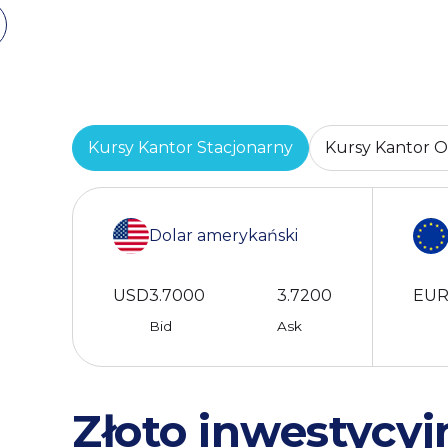
Kursy Kantor Stacjonarny
Kursy Kantor O
Dolar amerykański
USD
3.7000
3.7200
EU
Bid
Ask
Złoto inwestycyj