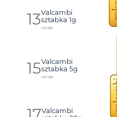
Valcambi
sztabka 1g
od ręki
Valcambi
sztabka 5g
od ręki
Valcambi