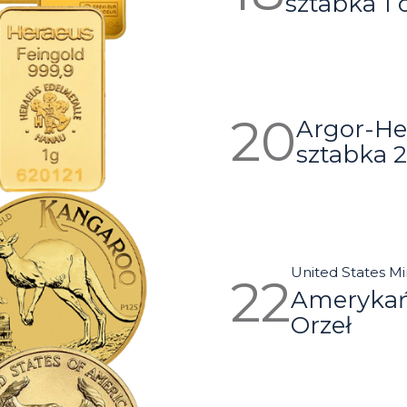
sztabka 1 
Argor-He
sztabka 
United States Mi
Amerykań
Orzeł