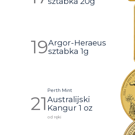
sztabka 20g
Argor-Heraeus
sztabka 1g
Perth Mint
Australijski
Kangur 1 oz
od ręki