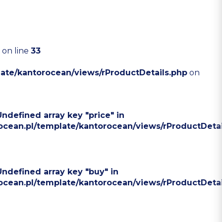
on line
33
late/kantorocean/views/rProductDetails.php
on
Undefined array key "price" in
rocean.pl/template/kantorocean/views/rProductDetai
 Undefined array key "buy" in
rocean.pl/template/kantorocean/views/rProductDetai