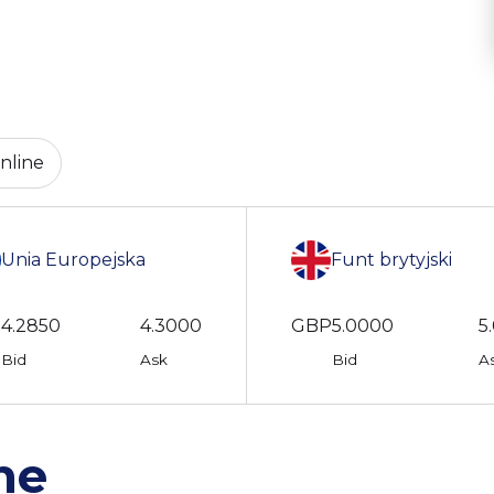
nline
Unia Europejska
Funt brytyjski
R
4.2850
4.3000
GBP
5.0000
5
Bid
Ask
Bid
A
ne