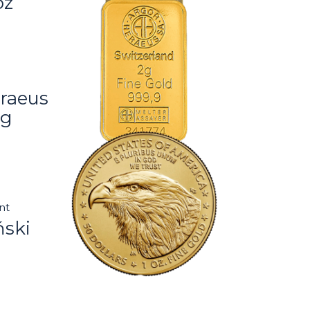
oz
raeus
2g
nt
ski