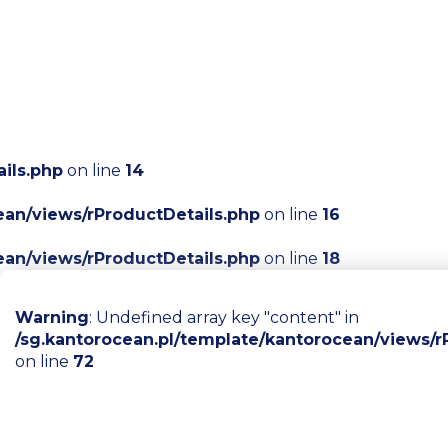
ils.php
on line
14
ean/views/rProductDetails.php
on line
16
ean/views/rProductDetails.php
on line
18
Warning
: Undefined array key "content" in
/sg.kantorocean.pl/template/kantorocean/views/r
on line
72