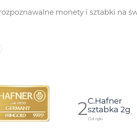
 rozpoznawalne monety i sztabki na św
C.Hafner
sztabka 2g
Od ręki