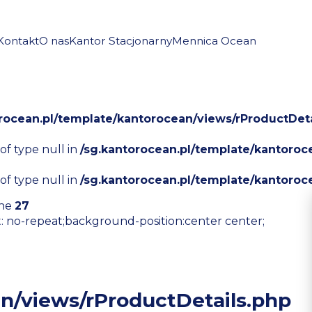
Kontakt
O nas
Kantor Stacjonarny
Mennica Ocean
orocean.pl/template/kantorocean/views/rProductDeta
 of type null in
/sg.kantorocean.pl/template/kantoroc
 of type null in
/sg.kantorocean.pl/template/kantoroc
ine
27
t: no-repeat;background-position:center center;
n/views/rProductDetails.php