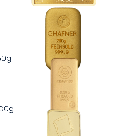
g
50g
000g