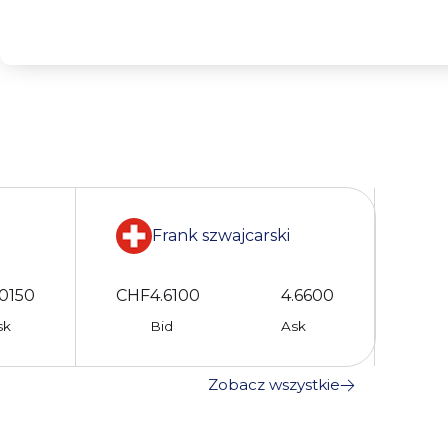
Frank szwajcarski
.0150
CHF
4.6100
4.6600
sk
Bid
Ask
Zobacz wszystkie