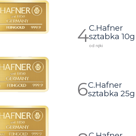
C.Hafner
sztabka 10g
od ręki
C.Hafner
sztabka 25g
C.Hafner