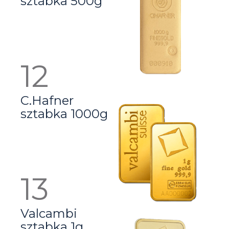
sztabka 500g
C.Hafner
sztabka 1000g
Valcambi
sztabka 1g