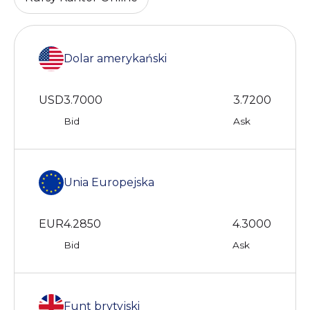
Dolar amerykański
USD
3.7000
3.7200
Bid
Ask
Unia Europejska
EUR
4.2850
4.3000
Bid
Ask
Funt brytyjski