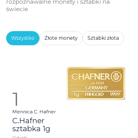
rozpoznawalne monety i sztabki na
świecie
Wszystko
Złote monety
Sztabki złota
Mennica C. Hafner
C.Hafner
sztabka 1g
Od ręki